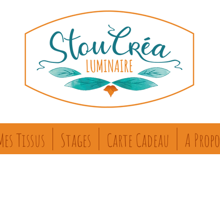
Mes Tissus
Stages
Carte Cadeau
A Propo