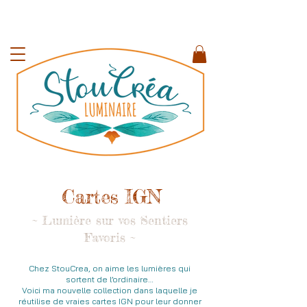
Cartes IGN
~ Lumière sur vos Sentiers
Favoris ~
Chez StouCrea, on aime les lumières qui
sortent de l’ordinaire…
Voici ma nouvelle collection dans laquelle je
réutilise de vraies cartes IGN pour leur donner