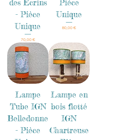
des Ecrins
Pièce
- Pièce
Unique
Unique
Prix
80,00 €
Prix
70,00 €
Lampe
Lampe en
Tube IGN
bois flotté
Belledonne
IGN
- Pièce
Chartreuse