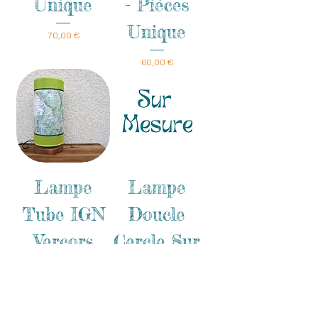
Unique
- Pièces
Unique
Prix
70,00 €
Prix
60,00 €
Lampe
Lampe
Tube IGN
Doucle
Vercors
Cercle Sur
Sud - Pièce
Mesure
Unique
Prix
80,00 €