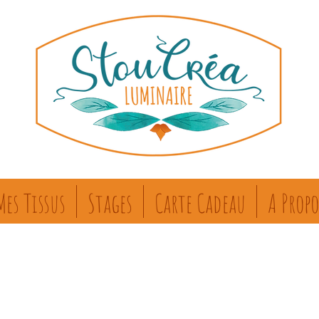
Mes Tissus
Stages
Carte Cadeau
A Propo