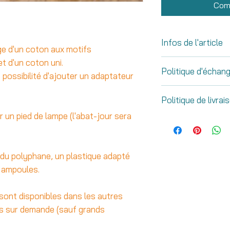
Com
Infos de l'article
ge d'un coton aux motifs
t d'un coton uni.
Abat-jour disponibl
Politique d'écha
- 20cm de diamètr
 possibilité d'ajouter un adaptateur
- 30cm de diamèt
Votre commande n
Politique de livrai
- 35cm de diamèt
satisfaction ? Le
- 40cm de diamèt
r un pied de lampe (l'abat-jour sera
peuvent nous être
Je traiterais vot
- 45cm de diamèt
14 jours ouvrable
ouvrables. Les c
- 50m de diamètr
réception afin de 
seront traitées le
disponible dans to
remboursement in
 du polyphane, un plastique adapté
expéditions s'effe
- 60cm de diamèt
contre un article d
s ampoules.
de me transmettre
disponible dans to
articles retournés
favori lors de vo
14 jours ouvrable
sont disponibles dans les autres
Mes articles son
échangeables. Les
s sur demande (sauf grands
pour un voyage en 
retournés propres