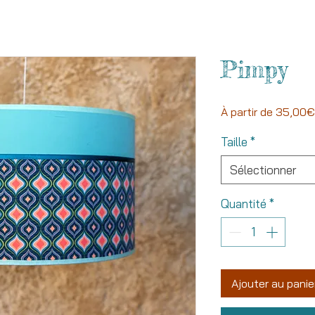
Pimpy
À partir de
35,00€
Taille
*
Sélectionner
Quantité
*
Ajouter au panie