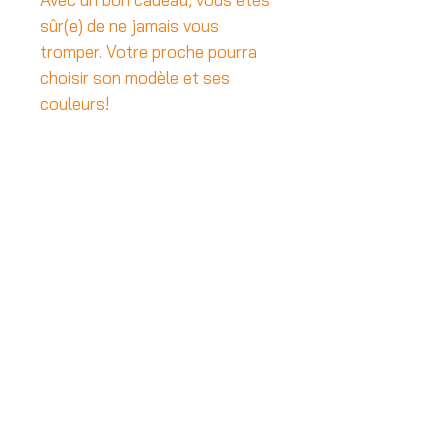
sûr(e) de ne jamais vous
tromper. Votre proche pourra
choisir son modèle et ses
couleurs!
Livraison et retours
C.G.V
Mentions légales
Vous aimez mon travail?
N'hésitez pas à me suivre sur les
réseaux!