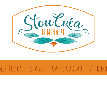
Mes Tissus
Stages
Carte Cadeau
A Propo